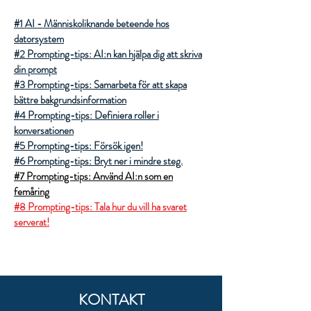
#1 AI - Människoliknande beteende hos
datorsystem
#2 Prompting-tips: AI:n kan hjälpa dig att skriva
din prompt
#3 Prompting-tips: Samarbeta för att skapa
bättre bakgrundsinformation
#4 Prompting-tips: Definiera roller i
konversationen
#5 Prompting-tips: Försök igen!
#6 Prompting-tips: Bryt ner i mindre steg.
#7 Prompting-tips: Använd AI:n som en
femåring
#8 Prompting-tips: Tala hur du vill ha svaret
serverat!
KONTAKT