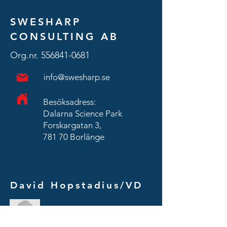
SWESHARP
CONSULTING AB
Org.nr.
556841-0681
info@swesharp.se
Besöksadress:
Dalarna Science Park
Forskargatan 3,
781 70 Borlänge
David Hopstadius/
VD
david@swesharp.se
070-663 95 97