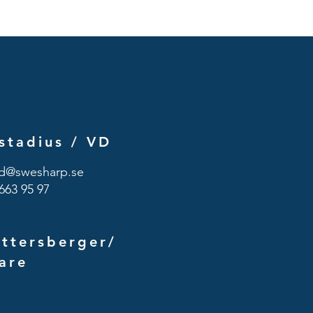
stadius /
VD
id@swesharp.se
663 95 97
ttersberger/
are