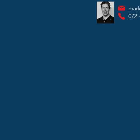
mar
072 