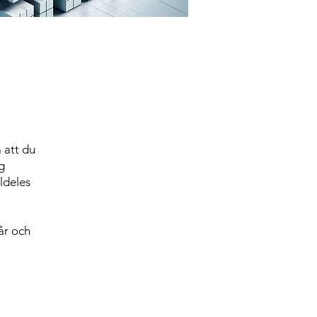
 att du
g
ldeles
pår och