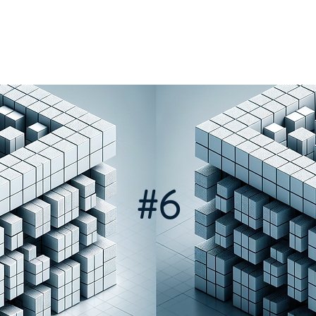
STER
PRODUKTER
OM SWESHARP
KONTAKT
K
#6