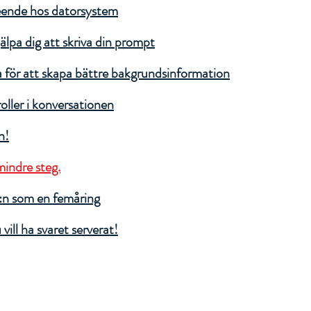
eende hos datorsystem
älpa dig att skriva din prompt
för att skapa bättre bakgrundsinformation
oller i konversationen
n!
mindre steg.
:n som en femåring
ill ha svaret serverat!