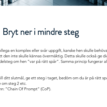
 Bryt ner i mindre steg
llega en komplex eller svår uppgift, kanske hen skulle behöva
att den inte skulle kännas övermäktig. Detta skulle också ge di
e delsteg om hen ”var på rätt spår”. Samma princip fungerar al
ll ditt slutmål, ge ett steg i taget, bedöm om du är på rätt s
 om steg 2 etc.
amn: ”Chain Of Prompt” (CoP).