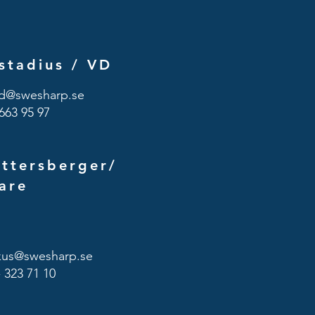
stadius /
VD
id@swesharp.se
663 95 97
ttersberger/
are
kus@swesharp.se
- 323 71 10