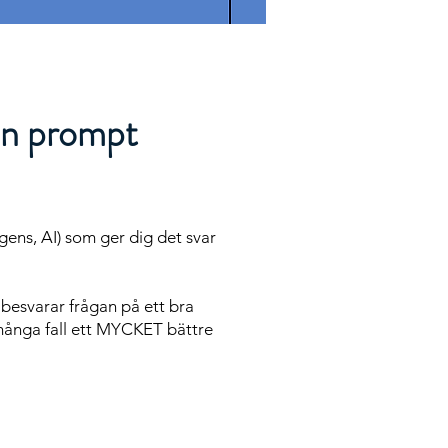
din prompt
ligens, AI) som ger dig det svar
m besvarar frågan på ett bra
 i många fall ett MYCKET bättre