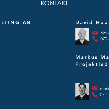
KONTAKT
LTING AB
David Hop
dav
070-
Markus Ma
Projektled
mar
072 