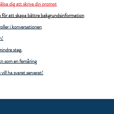
älpa dig att skriva din prompt
för att skapa bättre bakgrundsinformation
oller i konversationen
n!
mindre steg.
:n som en femåring
ill ha svaret serverat!