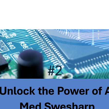
STER
PRODUKTER
OM SWESHARP
KONTAKT
K
#2