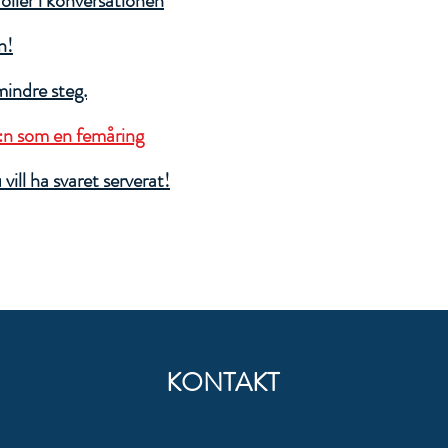
oller i konversationen
n!
mindre steg.
:n som en femåring
ill ha svaret serverat!
KONTAKT