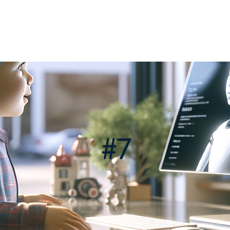
STER
PRODUKTER
OM SWESHARP
KONTAKT
K
#7