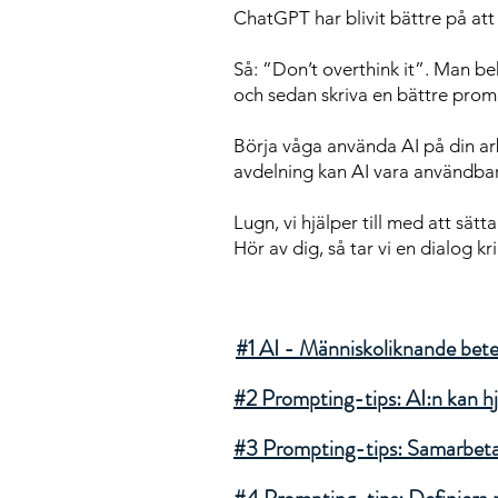
ChatGPT har blivit bättre på att 
Så: ”Don’t overthink it”. Man b
och sedan skriva en bättre pro
Börja våga använda AI på din arb
avdelning kan AI vara användbart
Lugn, vi hjälper till med att sätt
Hör av dig, så tar vi en dialog kr
#1 AI - Människoliknande bet
#2 Prompting-tips: AI:n kan hj
#3 Prompting-tips: Samarbeta 