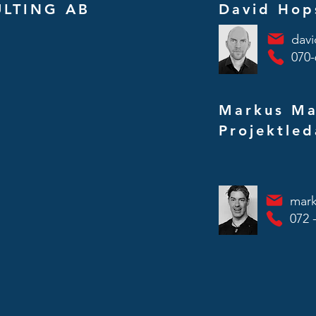
LTING AB
David Hop
dav
070-
Markus Ma
Projektled
mar
072 