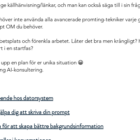
ge källhänvisning/länkar, och man kan också säga till i sin fråg
ehöver inte använda alla avancerade promting-tekniker varje 
mpt OM du behöver.
etsplats och förenkla arbetet. Låter det bra men krångligt? 
 i en startfas?
a upp en plan för er unika situation 😀
ing AI-konsultering.
eende hos datorsystem
älpa dig att skriva din prompt
för att skapa bättre bakgrundsinformation