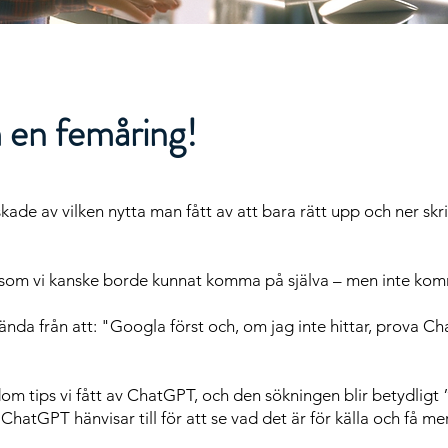
 en femåring!
kade av vilken nytta man fått av att bara rätt upp och ner skri
ka, som vi kanske borde kunnat komma på själva – men inte kom
ända från att: "Googla först och, om jag inte hittar, prova 
m tips vi fått av ChatGPT, och den sökningen blir betydligt ”v
 ChatGPT hänvisar till för att se vad det är för källa och få 