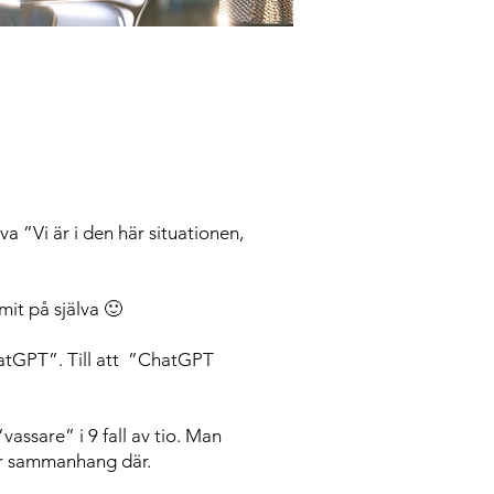
va ”Vi är i den här situationen,
mit på själva 🙂
ChatGPT”. Till att ”ChatGPT
assare” i 9 fall av tio. Man
mer sammanhang där.