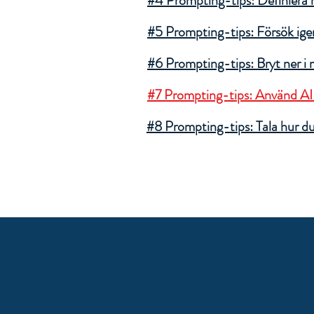
#4 Prompting-tips: Definiera r
#5 Prompting-tips: Försök ige
#6 Prompting-tips: Bryt ner i 
#7 Prompting-tips: Använd AI
#8 Prompting-tips: Tala hur du v