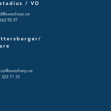
stadius /
VD
id@swesharp.se
663 95 97
ttersberger/
are
kus@swesharp.se
- 323 71 10