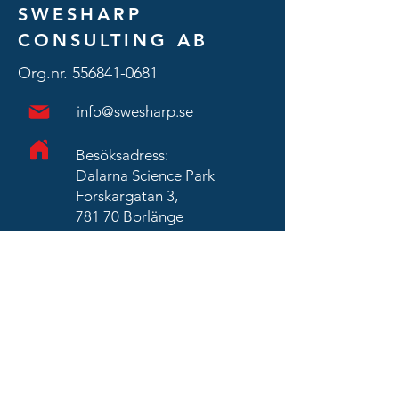
SWESHARP
CONSULTING AB
Org.nr.
556841-0681
info@swesharp.se
Besöksadress:
Dalarna Science Park
Forskargatan 3,
781 70 Borlänge
David Hopstadius/
VD
david@swesharp.se
070-663 95 97