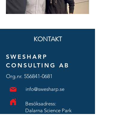
KONTAKT
SWESHARP
CONSULTING AB
Org.nr.
556841-0681
info@swesharp.se
Besöksadress:
Dalarna Science Park
Forskargatan 3,
781 70 Borlänge