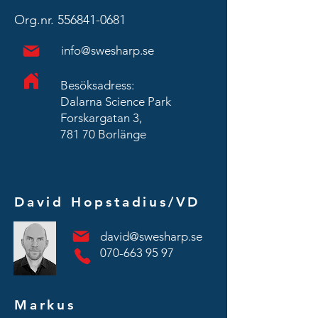
Org.nr.
556841-0681
info@swesharp.se
Besöksadress:
Dalarna Science Park
Forskargatan 3,
781 70 Borlänge
David Hopstadius/
VD
david@swesharp.se
070-663 95 97
Markus