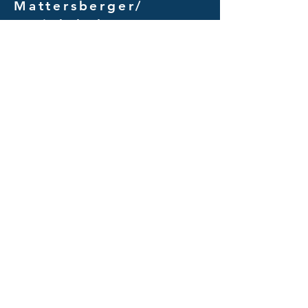
Mattersberger/
Projektledare
markus@swesharp.se
072 - 323 71 10